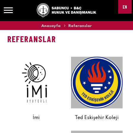
EN
Anasayfa
Referanslar
REFERANSLAR
İmi
Ted Eskişehir Koleji