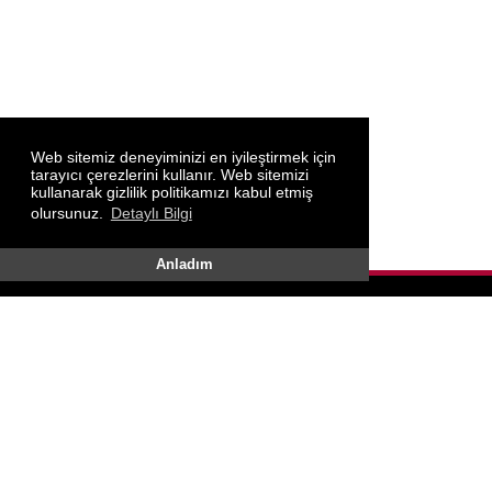
Web sitemiz deneyiminizi en iyileştirmek için
tarayıcı çerezlerini kullanır. Web sitemizi
kullanarak gizlilik politikamızı kabul etmiş
olursunuz.
Detaylı Bilgi
Anladım
ADRES
Kurtuluş Mah. Cumhuriyet Bulvarı No:75/31 Şimşek İş
Merkezi Odunpazarı Eskişehir
İLETİŞİM